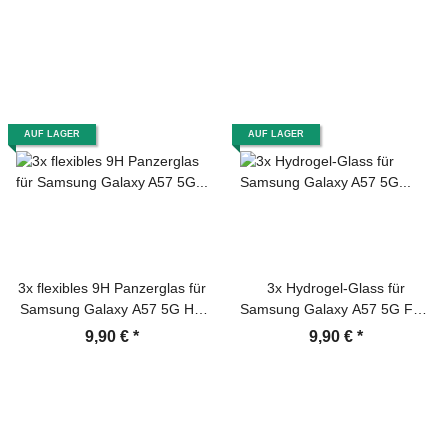
Tempered Screen Protector
Schutzglas Tempered Screen-
Protector
AUF LAGER
AUF LAGER
3x flexibles 9H Panzerglas für
3x Hydrogel-Glass für
Samsung Galaxy A57 5G HD
Samsung Galaxy A57 5G Full-
klar Displayschutz Schutzglas
Screen HD klar Schutzglas
9,90 €
*
9,90 €
*
Schutzfolie echtes Tempered
Panzerfolie Displayschutz
Glass Screen-Protector
Schutzfolie Screen-Protector