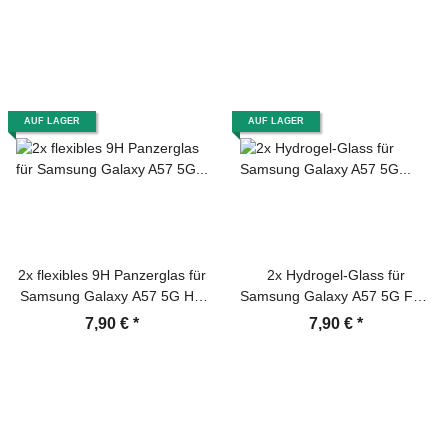
Protector
AUF LAGER
AUF LAGER
2x flexibles 9H Panzerglas für
2x Hydrogel-Glass für
Samsung Galaxy A57 5G HD
Samsung Galaxy A57 5G Full-
klar Displayschutz Schutzglas
Screen HD klar Schutzglas
7,90 €
*
7,90 €
*
Schutzfolie echtes Tempered
Panzerfolie Displayschutz
Glass Screen-Protector
Schutzfolie Screen-Protector