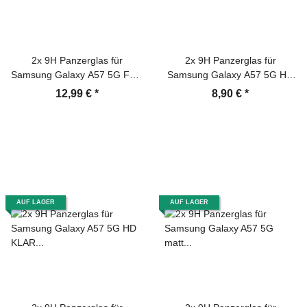
2x 9H Panzerglas für
2x 9H Panzerglas für
Samsung Galaxy A57 5G Full-
Samsung Galaxy A57 5G HD
Screen matt Anti-Reflex
klar Displayschutz Schutzglas
12,99 €
*
8,90 €
*
entspiegelt Tempered Glass
Schutzfolie echtes Tempered
Displayschutz Schutzglas
Glass Screen-Protector
Screen-Protector
AUF LAGER
AUF LAGER