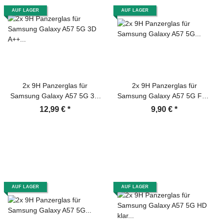
AUF LAGER
AUF LAGER
2x 9H Panzerglas für
2x 9H Panzerglas für
Samsung Galaxy A57 5G 3D
Samsung Galaxy A57 5G Full-
A++ klar echtes Tempered
Screen HD klar Tempered
12,99 €
*
9,90 €
*
Hartglas Displayschutz
Glass Displayschutz
Schutzglas Screen-Protector
Schutzglas Screen-Protector
AUF LAGER
AUF LAGER