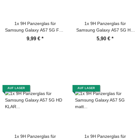
1x 9H Panzerglas für
1x 9H Panzerglas für
Samsung Galaxy A57 5G Full-
Samsung Galaxy A57 5G HD
Screen matt Anti-Reflex
klar Displayschutz Schutzglas
9,99 €
*
5,90 €
*
entspiegelt Tempered Glass
Schutzfolie echtes Tempered
Displayschutz Schutzglas
Glass Screen-Protector
Screen-Protector
AUF LAGER
AUF LAGER
1x 9H Panzerglas für
1x 9H Panzerglas für