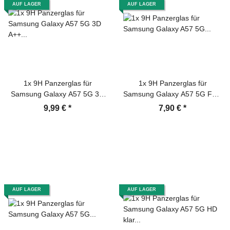
AUF LAGER
AUF LAGER
1x 9H Panzerglas für
1x 9H Panzerglas für
Samsung Galaxy A57 5G 3D
Samsung Galaxy A57 5G Full-
A++ klar echtes Tempered
Screen HD klar Tempered
9,99 €
*
7,90 €
*
Hartglas Displayschutz
Glass Displayschutz
Schutzglas Screen-Protector
Schutzglas Screen-Protector
AUF LAGER
AUF LAGER