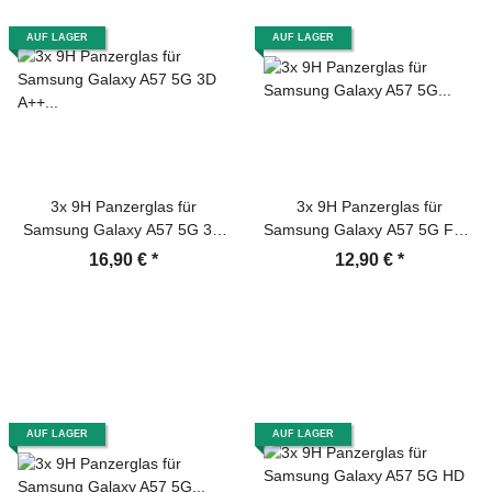
AUF LAGER
AUF LAGER
3x 9H Panzerglas für
3x 9H Panzerglas für
Samsung Galaxy A57 5G 3D
Samsung Galaxy A57 5G Full-
A++ klar echtes Tempered
Screen HD klar Tempered
16,90 €
*
12,90 €
*
Hartglas Displayschutz
Glass Displayschutz
Schutzglas Screen-Protector
Schutzglas Screen-Protector
AUF LAGER
AUF LAGER