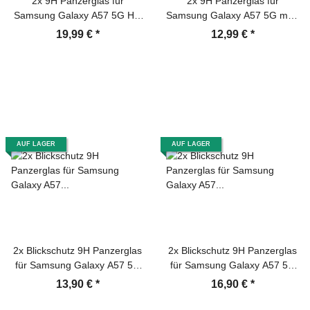
2x 9H Panzerglas für
2x 9H Panzerglas für
Samsung Galaxy A57 5G HD
Samsung Galaxy A57 5G matt
KLAR Full-Screen Protector
Anti-Reflex entspiegelt echtes
19,99 €
*
12,99 €
*
Auto Dust Elimination
Tempered Glass
Tempered Glass
Displayschutz Schutzglas
Displayschutz
Screen-Protector
AUF LAGER
AUF LAGER
2x Blickschutz 9H Panzerglas
2x Blickschutz 9H Panzerglas
für Samsung Galaxy A57 5G
für Samsung Galaxy A57 5G
Anti-Spy Sichtschutz Privacy
Full-Screen Anti-Spy Privacy
13,90 €
*
16,90 €
*
Displayschutz Schutzglas
Sichtschutz Displayschutz
Tempered Screen Protector
Schutzglas Tempered Screen-