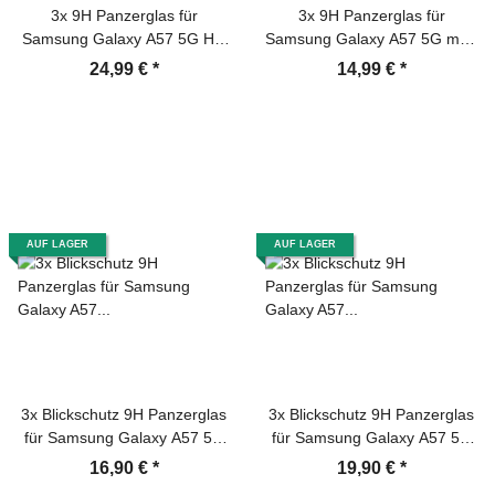
3x 9H Panzerglas für
3x 9H Panzerglas für
Samsung Galaxy A57 5G HD
Samsung Galaxy A57 5G matt
KLAR Full-Screen Protector
Anti-Reflex entspiegelt echtes
24,99 €
*
14,99 €
*
Auto Dust Elimination
Tempered Glass
Tempered Glass
Displayschutz Schutzglas
Displayschutz
Screen-Protector
AUF LAGER
AUF LAGER
3x Blickschutz 9H Panzerglas
3x Blickschutz 9H Panzerglas
für Samsung Galaxy A57 5G
für Samsung Galaxy A57 5G
Anti-Spy Sichtschutz Privacy
Full-Screen Anti-Spy Privacy
16,90 €
*
19,90 €
*
Displayschutz Schutzglas
Sichtschutz Displayschutz