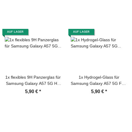
Protector
AUF LAGER
AUF LAGER
1x flexibles 9H Panzerglas für
1x Hydrogel-Glass für
Samsung Galaxy A57 5G HD
Samsung Galaxy A57 5G Full-
klar Displayschutz Schutzglas
Screen HD klar Schutzglas
5,90 €
*
5,90 €
*
Schutzfolie echtes Tempered
Panzerfolie Displayschutz
Glass Screen-Protector
Schutzfolie Screen-Protector