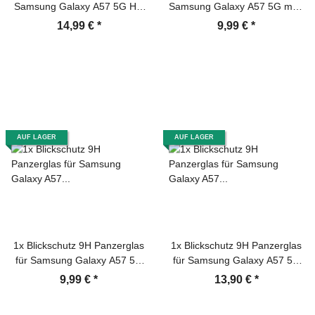
Samsung Galaxy A57 5G HD
Samsung Galaxy A57 5G matt
KLAR Full-Screen Protector
Anti-Reflex entspiegelt echtes
14,99 €
*
9,99 €
*
Auto Dust Elimination
Tempered Glass
Tempered Glass
Displayschutz Schutzglas
Displayschutz
Screen-Protector
AUF LAGER
AUF LAGER
1x Blickschutz 9H Panzerglas
1x Blickschutz 9H Panzerglas
für Samsung Galaxy A57 5G
für Samsung Galaxy A57 5G
Anti-Spy Sichtschutz Privacy
Full-Screen Anti-Spy Privacy
9,99 €
*
13,90 €
*
Displayschutz Schutzglas
Sichtschutz Displayschutz
Tempered Screen Protector
Schutzglas Tempered Screen-