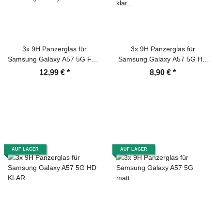
3x 9H Panzerglas für
3x 9H Panzerglas für
Samsung Galaxy A57 5G Full-
Samsung Galaxy A57 5G HD
Screen matt Anti-Reflex
klar Displayschutz Schutzglas
12,99 €
*
8,90 €
*
entspiegelt Tempered Glass
Schutzfolie echtes Tempered
Displayschutz Schutzglas
Glass Screen-Protector
Screen-Protector
AUF LAGER
AUF LAGER