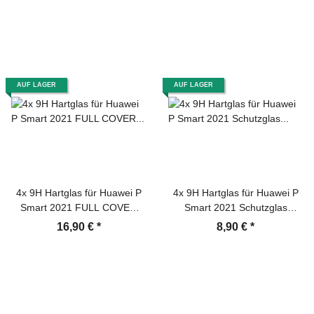
Glasfolie Sicherheitsglas
Echtglas
AUF LAGER
AUF LAGER
4x 9H Hartglas für Huawei P
4x 9H Hartglas für Huawei P
Smart 2021 FULL COVER
Smart 2021 Schutzglas
Schutzglas Displayschutz
Displayschutz Panzerfolie
16,90 €
*
8,90 €
*
Panzerfolie Schutzfolie
Schutzfolie Panzerglas
Panzerglas Displayglas
Displayglas Tempered
Tempered Glasfolie
Glasfolie Sicherheitsglas
Sicherheitsglas Echtglas
Echtglas