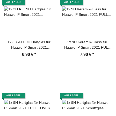
AUF LAGER
AUF LAGER
1x 3D A++ 9H Hartglas für
1x 9D Keramik-Glass für
Huawei P Smart 2021
Huawei P Smart 2021 FULL
Displayschutz Schutzfolie
COVER 3D KLAR Panzerfolie
6,90 €
*
7,90 €
*
Panzerfolie Panzerglas
Displayschutz Schutzfolie
Displayglas Tempered
Ceramic Screen-Protector
Glasfolie Sicherheitsglas
Echtglas
AUF LAGER
AUF LAGER