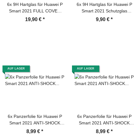
6x 9H Hartglas für Huawei P
6x 9H Hartglas für Huawei P
Smart 2021 FULL COVER
Smart 2021 Schutzglas
Schutzglas Displayschutz
Displayschutz Panzerfolie
19,90 €
*
9,90 €
*
Panzerfolie Schutzfolie
Schutzfolie Panzerglas
Panzerglas Displayglas
Displayglas Tempered
Tempered Glasfolie
Glasfolie Sicherheitsglas
Sicherheitsglas Echtglas
Echtglas
AUF LAGER
AUF LAGER
6x Panzerfolie für Huawei P
6x Panzerfolie für Huawei P
Smart 2021 ANTI-SHOCK
Smart 2021 ANTI-SHOCK
Displayschutz Schutzfolie HD
Displayschutz Schutzfolie
8,99 €
*
8,99 €
*
KLAR PET
MATT ANTI-REFLEX