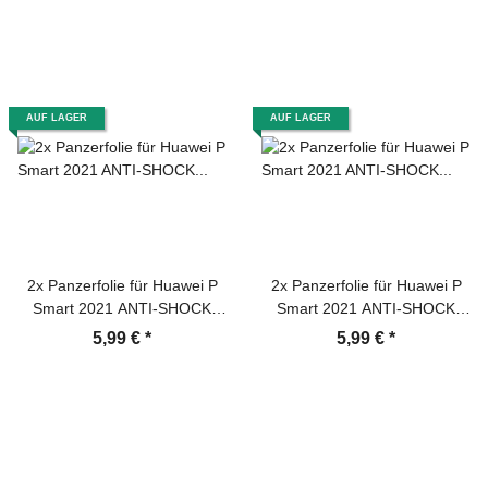
Tempered Glasfolie
Glasfolie Sicherheitsglas
Sicherheitsglas Echtglas
Echtglas
AUF LAGER
AUF LAGER
2x Panzerfolie für Huawei P
2x Panzerfolie für Huawei P
Smart 2021 ANTI-SHOCK
Smart 2021 ANTI-SHOCK
Displayschutz Schutzfolie HD
Displayschutz Schutzfolie
5,99 €
*
5,99 €
*
KLAR PET
MATT ANTI-REFLEX
ENTSPIEGELT