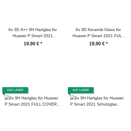
6x 3D A++ 9H Hartglas für
6x 9D Keramik-Glass für
Huawei P Smart 2021
Huawei P Smart 2021 FULL
Displayschutz Schutzfolie
COVER 3D KLAR Panzerfolie
19,90 €
*
19,90 €
*
Panzerfolie Panzerglas
Displayschutz Schutzfolie
Displayglas Tempered
Ceramic Screen-Protector
Glasfolie Sicherheitsglas
Echtglas
AUF LAGER
AUF LAGER