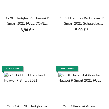
1x 9H Hartglas für Huawei P
1x 9H Hartglas für Huawei P
Smart 2021 FULL COVER
Smart 2021 Schutzglas
Schutzglas Displayschutz
Displayschutz Panzerfolie
6,90 €
*
5,90 €
*
Panzerfolie Schutzfolie
Schutzfolie Panzerglas
Panzerglas Displayglas
Displayglas Tempered
Tempered Glasfolie
Glasfolie Sicherheitsglas
Sicherheitsglas Echtglas
Echtglas
AUF LAGER
AUF LAGER
2x 3D A++ 9H Hartglas für
2x 9D Keramik-Glass für