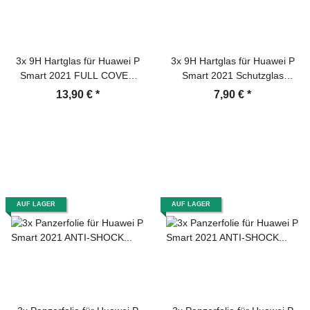
3x 9H Hartglas für Huawei P
3x 9H Hartglas für Huawei P
Smart 2021 FULL COVER
Smart 2021 Schutzglas
Schutzglas Displayschutz
Displayschutz Panzerfolie
13,90 €
*
7,90 €
*
Panzerfolie Schutzfolie
Schutzfolie Panzerglas
Panzerglas Displayglas
Displayglas Tempered
Tempered Glasfolie
Glasfolie Sicherheitsglas
Sicherheitsglas Echtglas
Echtglas
AUF LAGER
AUF LAGER