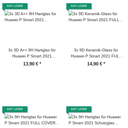
AUF LAGER
AUF LAGER
3x 3D A++ 9H Hartglas für
3x 9D Keramik-Glass für
Huawei P Smart 2021
Huawei P Smart 2021 FULL
Displayschutz Schutzfolie
COVER 3D KLAR Panzerfolie
13,90 €
*
14,90 €
*
Panzerfolie Panzerglas
Displayschutz Schutzfolie
Displayglas Tempered
Ceramic Screen-Protector
Glasfolie Sicherheitsglas
Echtglas
AUF LAGER
AUF LAGER