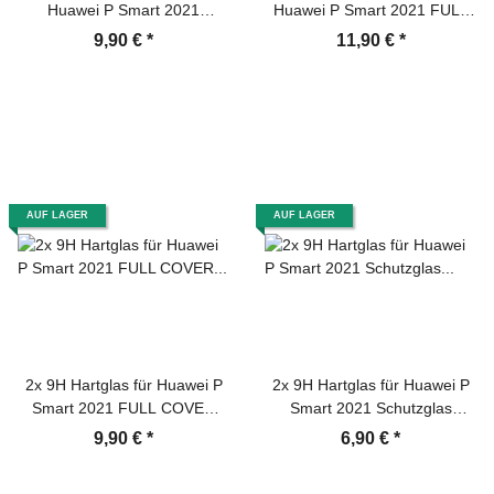
Huawei P Smart 2021
Huawei P Smart 2021 FULL
Displayschutz Schutzfolie
COVER 3D KLAR Panzerfolie
9,90 €
*
11,90 €
*
Panzerfolie Panzerglas
Displayschutz Schutzfolie
Displayglas Tempered
Ceramic Screen-Protector
Glasfolie Sicherheitsglas
Echtglas
AUF LAGER
AUF LAGER
2x 9H Hartglas für Huawei P
2x 9H Hartglas für Huawei P
Smart 2021 FULL COVER
Smart 2021 Schutzglas
Schutzglas Displayschutz
Displayschutz Panzerfolie
9,90 €
*
6,90 €
*
Panzerfolie Schutzfolie
Schutzfolie Panzerglas
Panzerglas Displayglas
Displayglas Tempered