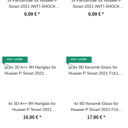
3x Panzerfolie für Huawei P
3x Panzerfolie für Huawei P
Smart 2021 ANTI-SHOCK
Smart 2021 ANTI-SHOCK
Displayschutz Schutzfolie HD
Displayschutz Schutzfolie
6,99 €
*
6,99 €
*
KLAR PET
MATT ANTI-REFLEX
ENTSPIEGELT
AUF LAGER
AUF LAGER
4x 3D A++ 9H Hartglas für
4x 9D Keramik-Glass für
Huawei P Smart 2021
Huawei P Smart 2021 FULL
Displayschutz Schutzfolie
COVER 3D KLAR Panzerfolie
16,90 €
*
17,90 €
*
Panzerfolie Panzerglas
Displayschutz Schutzfolie
Displayglas Tempered
Ceramic Screen-Protector