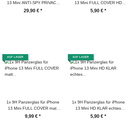
13 Mini ANTI-SPY PRIVACY
13 Mini FULL COVER HD
Displayschutz Schutzglas
KLAR echtes Tempered Glass
29,90 €
*
5,90 €
*
Schuzfolie echtes Tempered
Panzerfolie Displayschutz
Panzerglas Screen Protector
Schutzglas Schutzfolie
Screen-Protector
AUF LAGER
AUF LAGER
1x 9H Panzerglas für iPhone
1x 9H Panzerglas für iPhone
13 Mini FULL COVER matt
13 Mini HD KLAR echtes
Anti-Reflex entspiegelt echtes
Tempered Glass Panzerfolie
9,99 €
*
5,90 €
*
Tempered Glass Panzerfolie
Displayschutz Schutzglas
Displayschutz Schutzglas
Hartglas Schutzfolie Screen-