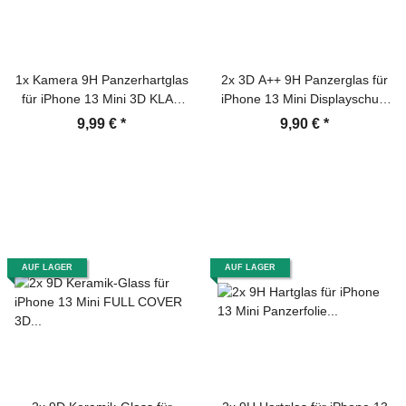
1x Kamera 9H Panzerhartglas
2x 3D A++ 9H Panzerglas für
für iPhone 13 Mini 3D KLAR
iPhone 13 Mini Displayschutz
Schwarzes ECHTES
Schutzglas Panzerfolie
9,99 €
*
9,90 €
*
TEMPERED Panzerglas
Schutzfolie Hartglas
Kameraglas Kamerhartglas
Displayglas Tempered
Kameraschutzglas Schutzglas
Glasfolie Echtglas
Schutzfolie Panzerfolie
AUF LAGER
AUF LAGER