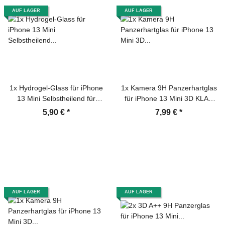
AUF LAGER
AUF LAGER
1x Hydrogel-Glass für iPhone
1x Kamera 9H Panzerhartglas
13 Mini Selbstheilend für
für iPhone 13 Mini 3D KLAR
Micro Kratzer 3D KLAR
ECHTES TEMPERED
5,90 €
*
7,99 €
*
Panzerfolie Displayschutz
Panzerglas Kameraglas
Schutzfolie Screen-Protector
Kamerhartglas
Kameraschutzglas
AUF LAGER
AUF LAGER