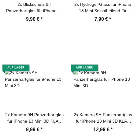
2x Blickschutz 9H
2x Hydrogel-Glass für iPhone
Panzerhartglas für iPhone 13
13 Mini Selbstheilend für
Mini ANTI-SPY PRIVACY
Micro Kratzer 3D KLAR
9,90 €
*
7,90 €
*
Displayschutz Panzerfolie
Panzerfolie Displayschutz
Schutzfolie echtes Tempered
Schutzfolie Screen-Protector
Panzerglas Schutzglas
Screen Protecto
AUF LAGER
AUF LAGER
2x Kamera 9H Panzerhartglas
2x Kamera 9H Panzerhartglas
für iPhone 13 Mini 3D KLAR
für iPhone 13 Mini 3D KLAR
ECHTES TEMPERED
Schwarzes ECHTES
9,99 €
*
12,99 €
*
Panzerglas Kameraglas
TEMPERED Panzerglas