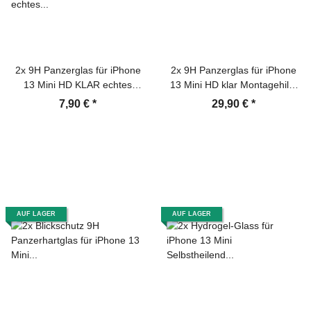
2x 9H Panzerglas für iPhone
2x 9H Panzerglas für iPhone
13 Mini HD KLAR echtes
13 Mini HD klar Montagehilfe
Tempered Glass Panzerfolie
Displayschutz Schutzglas
7,90 €
*
29,90 €
*
Displayschutz Schutzglas
Schutzfolie Tempered Glass
Hartglas Schutzfolie Screen-
Screen-Protector
Protector
AUF LAGER
AUF LAGER