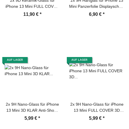
2x 9D Keramik-Glass für
2x 9H Hartglas für iPhone 13
iPhone 13 Mini FULL COVER
Mini Panzerfolie Displayschutz
3D KLAR Panzerfolie
HD KLAR Panzerglas
11,90 €
*
6,90 €
*
Displayschutz Schutzfolie
Schutzglas Schutzfolie
Ceramic Screen-Protector
AUF LAGER
AUF LAGER
2x 9H Nano-Glass für iPhone
2x 9H Nano-Glass für iPhone
13 Mini 3D KLAR Anti-Shock
13 Mini FULL COVER 3D
Anti-Bruch Anti-Stoß Anti-
KLAR Anti-Shock Anti-Bruch
5,99 €
*
5,99 €
*
Schmutz Panzernanoglas
Anti-Stoß Anti-Schmutz
Displayschutz Schutzfolie
Panzernanoglas