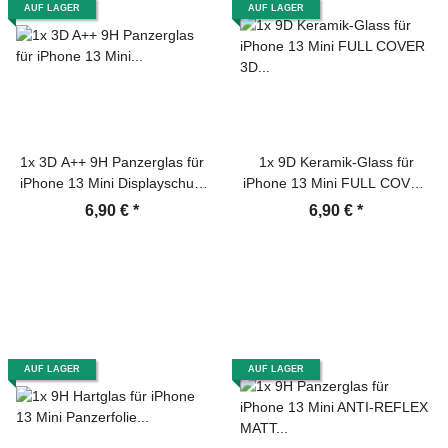
AUF LAGER
AUF LAGER
1x 3D A++ 9H Panzerglas für
1x 9D Keramik-Glass für
iPhone 13 Mini Displayschutz
iPhone 13 Mini FULL COVER
Schutzglas Panzerfolie
3D KLAR Panzerfolie
6,90 €
*
6,90 €
*
Schutzfolie Hartglas
Displayschutz Schutzfolie
Displayglas Tempered
Ceramic Screen-Protector
Glasfolie Echtglas
AUF LAGER
AUF LAGER