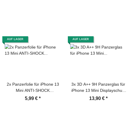
Kamerhartglas
Kameraglas Kamerhartglas
Kameraschutzglas
Kameraschutzglas Schutzglas
Schutzfolie Panzerfolie
AUF LAGER
AUF LAGER
2x Panzerfolie für iPhone 13
3x 3D A++ 9H Panzerglas für
Mini ANTI-SHOCK
iPhone 13 Mini Displayschutz
Displayschutz Schutzfolie
Schutzglas Panzerfolie
5,99 €
*
13,90 €
*
MATT ANTI-REFLEX
Schutzfolie Hartglas
ENTSPIEGELT
Displayglas Tempered
Glasfolie Echtglas