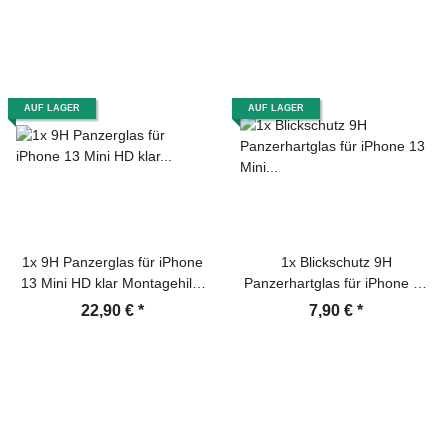
Hartglas Schutzfolie Screen-
Protector
Protector
AUF LAGER
AUF LAGER
1x 9H Panzerglas für iPhone
1x Blickschutz 9H
13 Mini HD klar Montagehilfe
Panzerhartglas für iPhone 13
Displayschutz Schutzglas
Mini ANTI-SPY PRIVACY
22,90 €
*
7,90 €
*
Schutzfolie Tempered Glass
Displayschutz Panzerfolie
Screen-Protector
Schutzfolie echtes Tempered
Panzerglas Schutzglas
Screen Protector