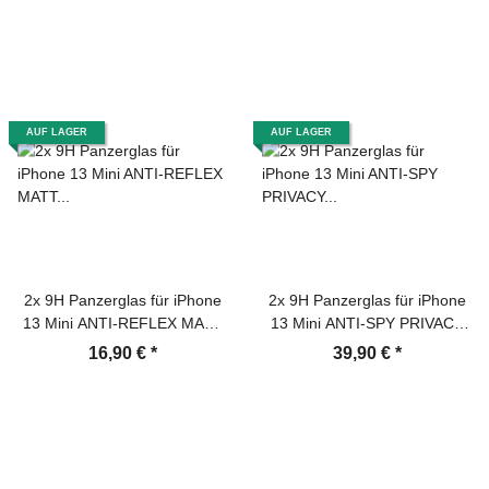
Panzerfolie Panzerglas
Displayschutz Schutzfolie
Screen-Protector
Panzerfolie Panzerglas
Screen-Protector
AUF LAGER
AUF LAGER
2x 9H Panzerglas für iPhone
2x 9H Panzerglas für iPhone
13 Mini ANTI-REFLEX MATT
13 Mini ANTI-SPY PRIVACY
Entspiegelt Panzerfolie
Displayschutz Schutzglas
16,90 €
*
39,90 €
*
Displayschutz Schutzglas
Schuzfolie echtes Tempered
Schutzfolie
Panzerglas Screen Protector