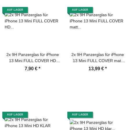
AUF LAGER
AUF LAGER
2x 9H Panzerglas für iPhone
2x 9H Panzerglas für iPhone
13 Mini FULL COVER HD
13 Mini FULL COVER matt
KLAR echtes Tempered Glass
Anti-Reflex entspiegelt echtes
7,90 €
*
13,99 €
*
Panzerfolie Displayschutz
Tempered Glass Panzerfolie
Schutzglas Schutzfolie
Displayschutz Schutzglas
Screen-Protector
Hartglas Schutzfolie Screen-
Protector
AUF LAGER
AUF LAGER