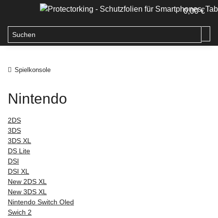
0,00 €
Spielkonsole
Nintendo
2DS
3DS
3DS XL
DS Lite
DSI
DSI XL
New 2DS XL
New 3DS XL
Nintendo Switch Oled
Swich 2