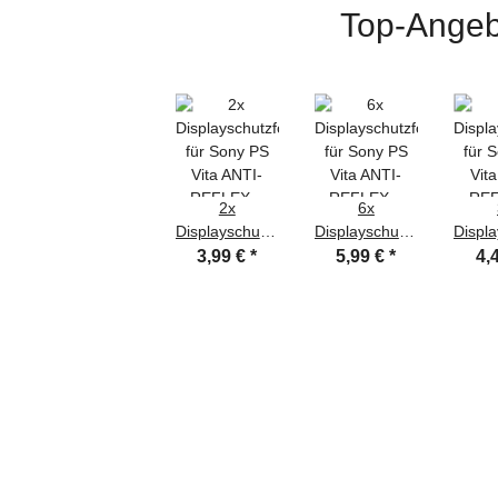
Top-Angeb
2x
6x
Displayschutzfolie
Displayschutzfolie
Displa
für Sony PS
für Sony PS
für 
3,99 €
*
5,99 €
*
4,
Vita ANTI-
Vita ANTI-
Vit
REFLEX
REFLEX
RE
Displayfolie
Displayfolie
Disp
MATT
MATT
M