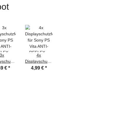
ot
3x
4x
yschutzfolie
Displayschutzfolie
Sony PS
für Sony PS
49 €
*
4,99 €
*
a ANTI-
Vita ANTI-
FLEX
REFLEX
layfolie
Displayfolie
ATT
MATT