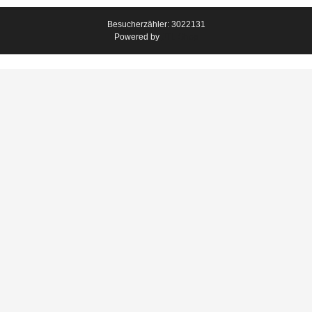
Besucherzähler: 3022131
Powered by
JTL-Shop