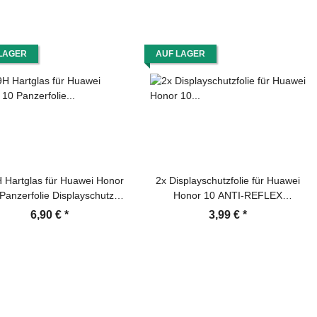
LAGER
AUF LAGER
 Hartglas für Huawei Honor
2x Displayschutzfolie für Huawei
Panzerfolie Displayschutz
Honor 10 ANTI-REFLEX
tzglas HD KLAR Panzerglas
Displayfolie MATT
6,90 €
*
3,99 €
*
Schutzfolie