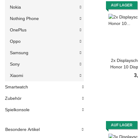
AUF LAGER
Nokia
Nothing Phone
OnePlus
Oppo
Samsung
2x Displaysch
Sony
Honor 10 Displ
HD U
3
Xiaomi
Smartwatch
Zubehör
Spielkonsole
AUF LAGER
Besondere Artikel