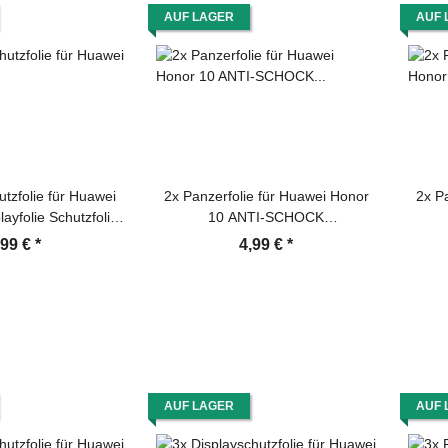
AUF LAGER
AUF 
utzfolie für Huawei
2x Panzerfolie für Huawei Honor
2x P
ayfolie Schutzfolie
10 ANTI-SCHOCK
LTRA KLAR
Displayschutzfolie Folie MATT
Dis
,99 €
*
4,99 €
*
AUF LAGER
AUF 