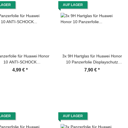
LAGER
AUF LAGER
anzerfolie für Huawei Honor
3x 9H Hartglas für Huawei Honor
10 ANTI-SCHOCK
10 Panzerfolie Displayschutz
playschutzfolie HD ULTRA
Schutzglas HD KLAR Panzerglas
4,99 €
*
7,90 €
*
KLAR
Schutzfolie
LAGER
AUF LAGER