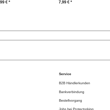
LTRA KLAR
Displayschutzfolie Folie MATT
,99 €
*
7,99 €
*
Service
B2B Händlerkunden
Bankverbindung
Bestellvorgang
Jobs bei Protectorking