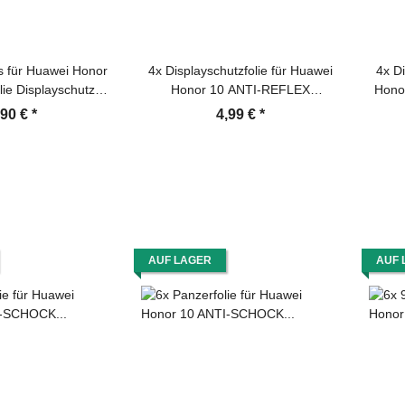
s für Huawei Honor
4x Displayschutzfolie für Huawei
4x Di
lie Displayschutz
Honor 10 ANTI-REFLEX
Honor
D KLAR Panzerglas
Displayfolie MATT
,90 €
*
4,99 €
*
utzfolie
AUF LAGER
AUF 