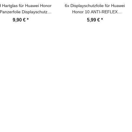
 Hartglas für Huawei Honor
6x Displayschutzfolie für Huawei
Panzerfolie Displayschutz
Honor 10 ANTI-REFLEX
tzglas HD KLAR Panzerglas
Displayfolie MATT
9,90 €
*
5,99 €
*
Schutzfolie