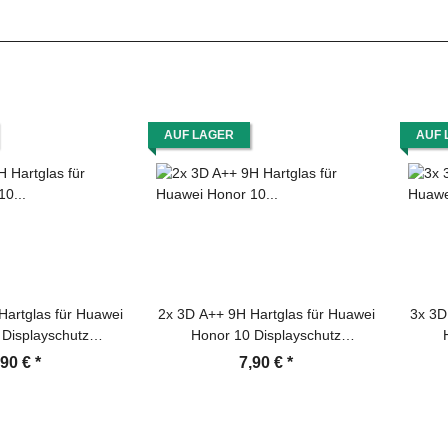
AUF LAGER
AUF 
Hartglas für Huawei
2x 3D A++ 9H Hartglas für Huawei
3x 3D
 Displayschutz
Honor 10 Displayschutz
utzfolie Panzerfolie
Schutzglas Schutzfolie Panzerfolie
Schutz
,90 €
*
7,90 €
*
splayglas Tempered
Panzerglas Displayglas Tempered
Panze
erheitsglas Echtglas
Glasfolie Sicherheitsglas Echtglas
Glasf