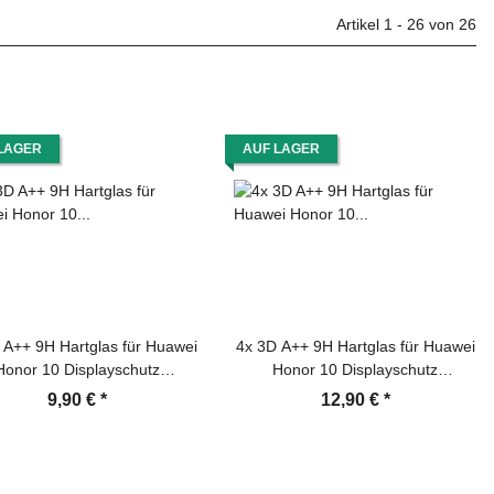
Artikel 1 - 26 von 26
LAGER
AUF LAGER
 A++ 9H Hartglas für Huawei
4x 3D A++ 9H Hartglas für Huawei
Honor 10 Displayschutz
Honor 10 Displayschutz
glas Schutzfolie Panzerfolie
Schutzglas Schutzfolie Panzerfolie
9,90 €
*
12,90 €
*
rglas Displayglas Tempered
Panzerglas Displayglas Tempered
olie Sicherheitsglas Echtglas
Glasfolie Sicherheitsglas Echtglas