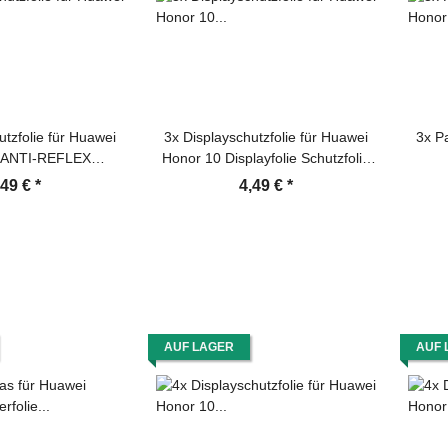
utzfolie für Huawei
3x Displayschutzfolie für Huawei
3x P
 ANTI-REFLEX
Honor 10 Displayfolie Schutzfolie
yfolie MATT
HD ULTRA KLAR
Dis
,49 €
*
4,49 €
*
AUF LAGER
AUF 