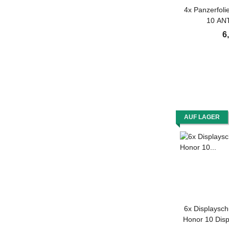
4x Panzerfoli
10 AN
Displayschu
6
AUF LAGER
6x Displaysch
Honor 10 Displ