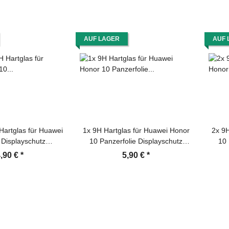
AUF LAGER
AUF 
Hartglas für Huawei
1x 9H Hartglas für Huawei Honor
2x 9H
 Displayschutz
10 Panzerfolie Displayschutz
10 
utzfolie Panzerfolie
Schutzglas HD KLAR Panzerglas
Schu
,90 €
*
5,90 €
*
splayglas Tempered
Schutzfolie
erheitsglas Echtglas