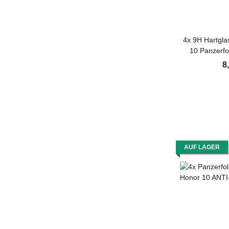
4x 9H Hartgla
10 Panzerfo
Schutzglas H
8
Sch
AUF LAGER