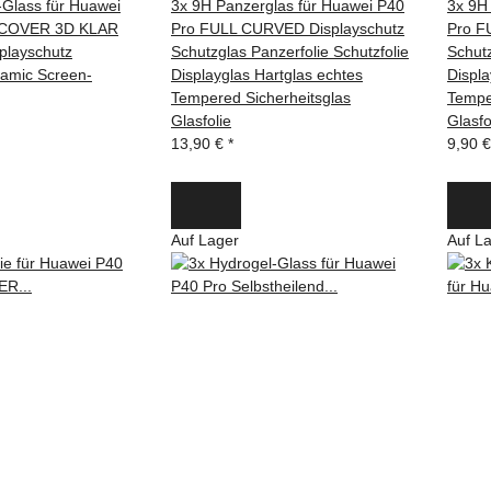
-Glass für Huawei
3x 9H Panzerglas für Huawei P40
3x 9H
 COVER 3D KLAR
Pro FULL CURVED Displayschutz
Pro F
splayschutz
Schutzglas Panzerfolie Schutzfolie
Schutz
ramic Screen-
Displayglas Hartglas echtes
Displa
Tempered Sicherheitsglas
Tempe
Glasfolie
Glasfo
13,90 €
*
9,90 
Auf Lager
Auf L