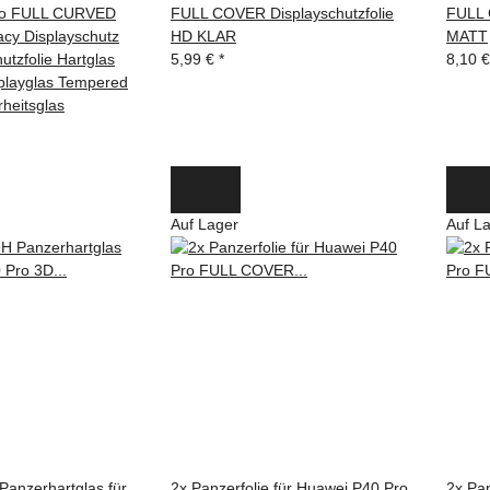
ro FULL CURVED
FULL COVER Displayschutzfolie
FULL 
cy Displayschutz
HD KLAR
MATT
utzfolie Hartglas
5,99 €
*
8,10 
splayglas Tempered
rheitsglas
Auf Lager
Auf L
anzerhartglas für
2x Panzerfolie für Huawei P40 Pro
2x Pan