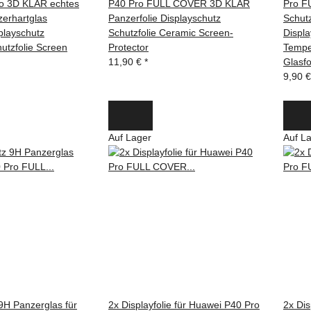
o 3D KLAR echtes
P40 Pro FULL COVER 3D KLAR
Pro F
erhartglas
Panzerfolie Displayschutz
Schutz
playschutz
Schutzfolie Ceramic Screen-
Displa
hutzfolie Screen
Protector
Tempe
11,90 €
*
Glasfo
9,90 
Auf Lager
Auf L
 9H Panzerglas für
2x Displayfolie für Huawei P40 Pro
2x Dis