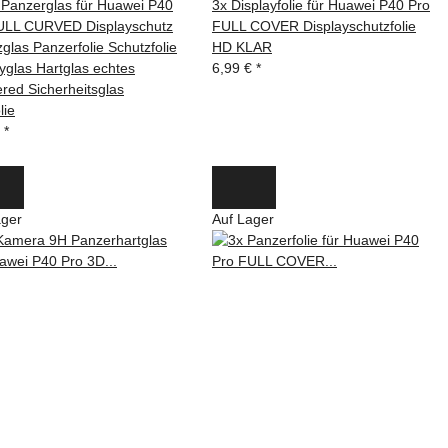
 Panzerglas für Huawei P40
3x Displayfolie für Huawei P40 Pro
ULL CURVED Displayschutz
FULL COVER Displayschutzfolie
glas Panzerfolie Schutzfolie
HD KLAR
yglas Hartglas echtes
6,99 €
*
red Sicherheitsglas
lie
€
*
ager
Auf Lager