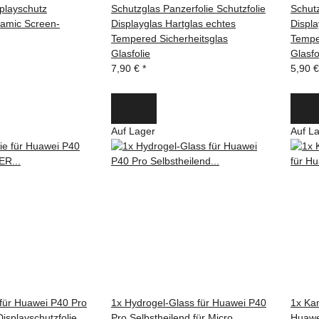
splayschutz
Schutzglas Panzerfolie Schutzfolie
Schutz
ramic Screen-
Displayglas Hartglas echtes
Displa
Tempered Sicherheitsglas
Tempe
Glasfolie
Glasfo
7,90 €
*
5,90 
Auf Lager
Auf L
e für Huawei P40 Pro
1x Hydrogel-Glass für Huawei P40
1x Ka
splayschutzfolie
Pro Selbstheilend für Micro
Huawe