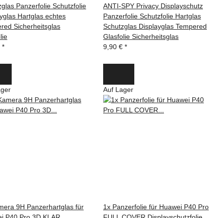
glas Panzerfolie Schutzfolie
ANTI-SPY Privacy Displayschutz
yglas Hartglas echtes
Panzerfolie Schutzfolie Hartglas
red Sicherheitsglas
Schutzglas Displayglas Tempered
lie
Glasfolie Sicherheitsglas
€
*
9,90 €
*
ager
Auf Lager
mera 9H Panzerhartglas für
1x Panzerfolie für Huawei P40 Pro
i P40 Pro 3D KLAR
FULL COVER Displayschutzfolie