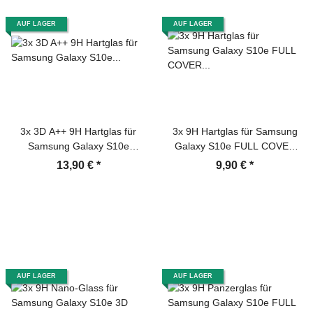
AUF LAGER
AUF LAGER
3x 3D A++ 9H Hartglas für
3x 9H Hartglas für Samsung
Samsung Galaxy S10e
Galaxy S10e FULL COVER
Displayschutz Panzerfolie
Displayschutz Schutzglas SW
13,90 €
*
9,90 €
*
Schutzfolie Panzerglas
Schutzfolie Panzerfolie
Schutzglas Displayglas
Panzerglas Displayglas
Tempered Glasfolie
Tempered Glasfolie
Sicherheitsglas Echtglas
Sicherheitsglas Echtglas
AUF LAGER
AUF LAGER