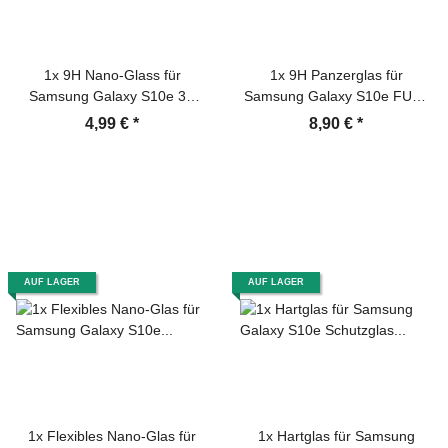
1x 9H Nano-Glass für
1x 9H Panzerglas für
Samsung Galaxy S10e 3D
Samsung Galaxy S10e FULL
KLAR Anti-Shock Anti-Bruch
CURVED Displayschutz
4,99 €
*
8,90 €
*
Anti-Stoß Anti-Schmutz
Schutzglas Panzerfolie
Panzernanoglas
Schutzfolie Displayglas
Displayschutz Schutzfolie
Hartglas echtes Tempered
Panzerfolie Panzerglas
Sicherheitsglas Glasfolie
Screen-Protector
AUF LAGER
AUF LAGER
1x Flexibles Nano-Glas für
1x Hartglas für Samsung