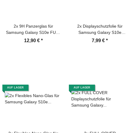
2x 9H Panzerglas für
2x Displayschutzfolie für
Samsung Galaxy S10e FULL
Samsung Galaxy S10e
CURVED Displayschutz
Schutzfolie ENTSPIEGELT
12,90 €
*
7,99 €
*
Schutzglas Panzerfolie
MATT ANTI-REFLEX
Schutzfolie Displayglas
Hartglas echtes Tempered
Sicherheitsglas Glasfolie
AUF LAGER
AUF LAGER