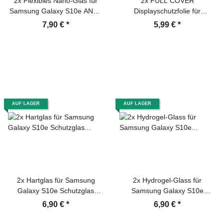
2x Flexibles Nano-Glas für
2x FULL COVER
Samsung Galaxy S10e ANTI-
Displayschutzfolie für
REFLEX Displayschutz
Samsung Galaxy S10e
7,90 €
*
5,99 €
*
Panzerglas Schutzglas
Premium Displayfolie
Schutzfolie MATT
Schutzfolie 3D KLAR
AUF LAGER
AUF LAGER
2x Hartglas für Samsung
2x Hydrogel-Glass für
Galaxy S10e Schutzglas
Samsung Galaxy S10e
Schutzfolie Displayschutz
Selbstheilend für Micro
6,90 €
*
6,90 €
*
Panzerfolie Panzerglas
Kratzer 3D KLAR Panzerfolie
Displayglas Tempered
Displayschutz Schutzfolie