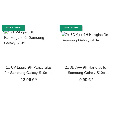
Screen-Protector
Kameraschutzglas Schutzglas
Schutzfolie Panzerfolie
AUF LAGER
AUF LAGER
1x UV-Liquid 9H Panzerglas
2x 3D A++ 9H Hartglas für
für Samsung Galaxy S10e 3D
Samsung Galaxy S10e
KLAR echtes Tempered
Displayschutz Panzerfolie
13,90 €
*
9,90 €
*
Panzerhartglas Schutzglas
Schutzfolie Panzerglas
Displayschutz Panzerfolie
Schutzglas Displayglas
Schutzfolie Screen Protector
Tempered Glasfolie
Sicherheitsglas Echtglas