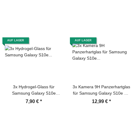
Schutzfolie 3D KLAR
Displayglas Tempered
Glasfolie Sicherheitsglas
Echtglas
AUF LAGER
AUF LAGER
3x Hydrogel-Glass für
3x Kamera 9H Panzerhartglas
Samsung Galaxy S10e
für Samsung Galaxy S10e 3D
Selbstheilend für Micro
KLAR ECHTES TEMPERED
7,90 €
*
12,99 €
*
Kratzer 3D KLAR Panzerfolie
Panzerglas Kameraglas
Displayschutz Schutzfolie
Kamerhartglas
Screen-Protector
Kameraschutzglas Schutzglas
Schutzfolie Panzerfolie