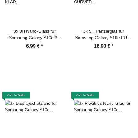
3x 9H Nano-Glass für
3x 9H Panzerglas für
Samsung Galaxy S10e 3D
Samsung Galaxy S10e FULL
KLAR Anti-Shock Anti-Bruch
CURVED Displayschutz
6,99 €
*
16,90 €
*
Anti-Stoß Anti-Schmutz
Schutzglas Panzerfolie
Panzernanoglas
Schutzfolie Displayglas
Displayschutz Schutzfolie
Hartglas echtes Tempered
Panzerfolie Panzerglas
Sicherheitsglas Glasfolie
Screen-Protector
AUF LAGER
AUF LAGER