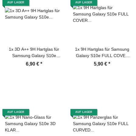
AUF LAGER
AUF LAGER
1x 3D A++ 9H Hartglas für
1x 9H Hartglas für Samsung
Samsung Galaxy S10e
Galaxy S10e FULL COVER
Displayschutz Panzerfolie
Displayschutz Schutzglas SW
6,90 €
*
5,90 €
*
Schutzfolie Panzerglas
Schutzfolie Panzerfolie
Schutzglas Displayglas
Panzerglas Displayglas
Tempered Glasfolie
Tempered Glasfolie
Sicherheitsglas Echtglas
Sicherheitsglas Echtglas
AUF LAGER
AUF LAGER