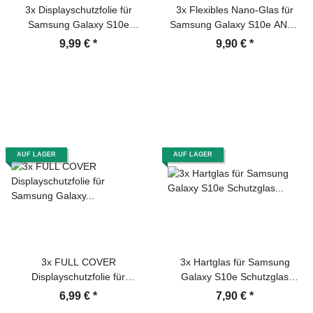
3x Displayschutzfolie für
3x Flexibles Nano-Glas für
Samsung Galaxy S10e
Samsung Galaxy S10e ANTI-
Schutzfolie ENTSPIEGELT
REFLEX Displayschutz
9,99 €
*
9,90 €
*
MATT ANTI-REFLEX
Panzerglas Schutzglas
Schutzfolie MATT
AUF LAGER
AUF LAGER
3x FULL COVER
3x Hartglas für Samsung
Displayschutzfolie für
Galaxy S10e Schutzglas
Samsung Galaxy S10e
Schutzfolie Displayschutz
6,99 €
*
7,90 €
*
Premium Displayfolie
Panzerfolie Panzerglas