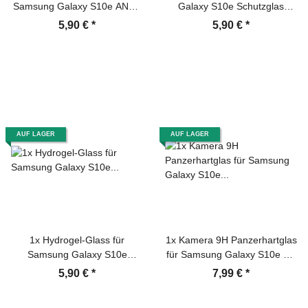
Samsung Galaxy S10e ANTI-
Galaxy S10e Schutzglas
REFLEX Displayschutz
Schutzfolie Displayschutz
5,90 €
*
5,90 €
*
Panzerglas Schutzglas
Panzerfolie Panzerglas
Schutzfolie MATT
Displayglas Tempered
Glasfolie Sicherheitsglas
Echtglas
AUF LAGER
AUF LAGER
1x Hydrogel-Glass für
1x Kamera 9H Panzerhartglas
Samsung Galaxy S10e
für Samsung Galaxy S10e 3D
Selbstheilend für Micro
KLAR ECHTES TEMPERED
5,90 €
*
7,99 €
*
Kratzer 3D KLAR Panzerfolie
Panzerglas Kameraglas
Displayschutz Schutzfolie
Kamerhartglas