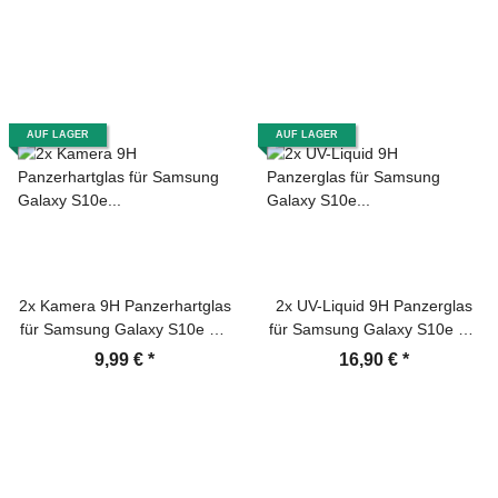
Glasfolie Sicherheitsglas
Screen-Protector
Echtglas
AUF LAGER
AUF LAGER
2x Kamera 9H Panzerhartglas
2x UV-Liquid 9H Panzerglas
für Samsung Galaxy S10e 3D
für Samsung Galaxy S10e 3D
KLAR ECHTES TEMPERED
KLAR echtes Tempered
9,99 €
*
16,90 €
*
Panzerglas Kameraglas
Panzerhartglas Schutzglas
Kamerhartglas
Displayschutz Panzerfolie
Kameraschutzglas Schutzglas
Schutzfolie Screen Protector
Schutzfolie Panzerfolie