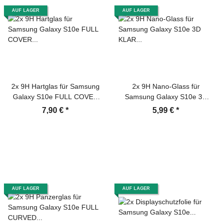
AUF LAGER
AUF LAGER
2x 9H Hartglas für Samsung
2x 9H Nano-Glass für
Galaxy S10e FULL COVER
Samsung Galaxy S10e 3D
Displayschutz Schutzglas SW
KLAR Anti-Shock Anti-Bruch
7,90 €
*
5,99 €
*
Schutzfolie Panzerfolie
Anti-Stoß Anti-Schmutz
Panzerglas Displayglas
Panzernanoglas
Tempered Glasfolie
Displayschutz Schutzfolie
Sicherheitsglas Echtglas
Panzerfolie Panzerglas
Screen-Protector
AUF LAGER
AUF LAGER