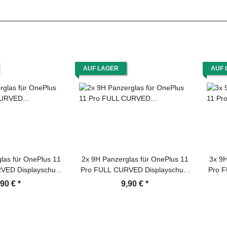
AUF LAGER
AUF 
las für OnePlus 11
2x 9H Panzerglas für OnePlus 11
3x 9H
VED Displayschutz
Pro FULL CURVED Displayschutz
Pro F
zerfolie Schutzfolie
Schutzglas Panzerfolie Schutzfolie
Schutz
,90 €
*
9,90 €
*
 Hartglas echtes
Displayglas Hartglas echtes
Di
Sicherheitsglas
Tempered Sicherheitsglas
T
asfolie
Glasfolie