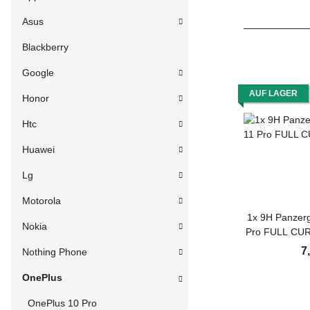
Asus
Blackberry
Google
AUF LAGER
Honor
Htc
Huawei
Lg
Motorola
1x 9H Panzerg
Nokia
Pro FULL CUR
Schutzglas Pan
7
Nothing Phone
Displayglas
Tempered 
OnePlus
Gl
OnePlus 10 Pro