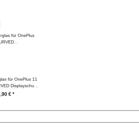
las für OnePlus 11
VED Displayschutz
zerfolie Schutzfolie
,90 €
*
 Hartglas echtes
Sicherheitsglas
asfolie