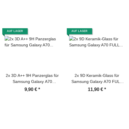
Screen-Protector
Kameraschutzglas Schutzglas
Schutzfolie Panzerfolie
AUF LAGER
AUF LAGER
2x 3D A++ 9H Panzerglas für
2x 9D Keramik-Glass für
Samsung Galaxy A70
Samsung Galaxy A70 FULL
Displayschutz Panzerfolie
COVER 3D KLAR Panzerfolie
9,90 €
*
11,90 €
*
Schutzfolie Hartglas
Displayschutz Schutzfolie
Schutzglas Displayglas
Ceramic Screen-Protector
Tempered Glasfolie
Sicherheitsglas Echtglas