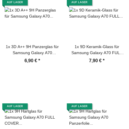
AUF LAGER
AUF LAGER
1x 3D A++ 9H Panzerglas für
1x 9D Keramik-Glass für
Samsung Galaxy A70
Samsung Galaxy A70 FULL
Displayschutz Panzerfolie
COVER 3D KLAR Panzerfolie
6,90 €
*
7,90 €
*
Schutzfolie Hartglas
Displayschutz Schutzfolie
Schutzglas Displayglas
Ceramic Screen-Protector
Tempered Glasfolie
Sicherheitsglas Echtglas
AUF LAGER
AUF LAGER