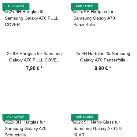
AUF LAGER
AUF LAGER
2x 9H Hartglas für Samsung
2x 9H Hartglas für Samsung
Galaxy A70 FULL COVER
Galaxy A70 Panzerfolie
Schutzfolie Schutzglas SW
Displayschutz MATT
7,90 €
*
9,90 €
*
Klar Displayglas Tempered
Panzerglas Schutzfolie
Glasfolie Panzerglas
Schutzglas
Sicherheitsglas Echtglas
Displayschutz Panzerfolie
AUF LAGER
AUF LAGER