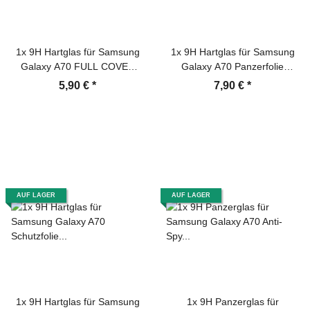
1x 9H Hartglas für Samsung
1x 9H Hartglas für Samsung
Galaxy A70 FULL COVER
Galaxy A70 Panzerfolie
Schutzfolie Schutzglas SW
Displayschutz MATT
5,90 €
*
7,90 €
*
Klar Displayglas Tempered
Panzerglas Schutzfolie
Glasfolie Panzerglas
Schutzglas
Sicherheitsglas Echtglas
Displayschutz Panzerfolie
AUF LAGER
AUF LAGER
1x 9H Hartglas für Samsung
1x 9H Panzerglas für