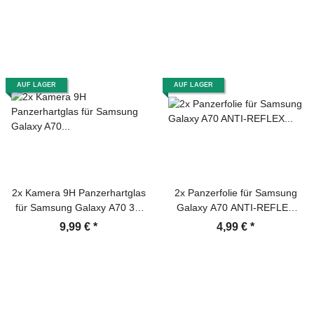
Screen-Protector
AUF LAGER
AUF LAGER
2x Kamera 9H Panzerhartglas
2x Panzerfolie für Samsung
für Samsung Galaxy A70 3D
Galaxy A70 ANTI-REFLEX
KLAR ECHTES TEMPERED
Displayschutzfolie MATT
9,99 €
*
4,99 €
*
Panzerglas Kameraglas
Kamerhartglas
Kameraschutzglas Schutzglas
Schutzfolie Panzerfolie