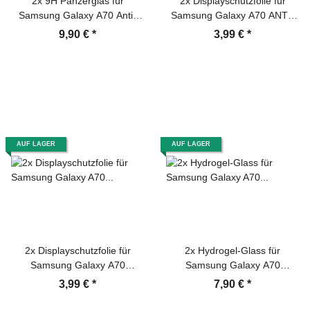
2x 9H Panzerglas für
2x Displayschutzfolie für
Samsung Galaxy A70 Anti-
Samsung Galaxy A70 ANTI-
Spy Privacy Blickschutz
REFLEX Displayfolie MATT
9,90 €
*
3,99 €
*
echtes Tempered Panzerglas
Panzerfolie Displayschutz
Schutzfolie Schutzglas Screen
Protector
AUF LAGER
AUF LAGER
2x Displayschutzfolie für
2x Hydrogel-Glass für
Samsung Galaxy A70
Samsung Galaxy A70
Displayfolie Schutzfolie HD
Selbstheilend für Micro
3,99 €
*
7,90 €
*
KLAR
Kratzer 3D KLAR Panzerfolie
Displayschutz Schutzfolie