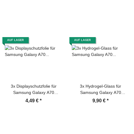
Panzerfolie Displayschutz
Schutzfolie Schutzglas Screen
Protector
AUF LAGER
AUF LAGER
3x Displayschutzfolie für
3x Hydrogel-Glass für
Samsung Galaxy A70
Samsung Galaxy A70
Displayfolie Schutzfolie HD
Selbstheilend für Micro
4,49 €
*
9,90 €
*
KLAR
Kratzer 3D KLAR Panzerfolie
Displayschutz Schutzfolie
Screen-Protector