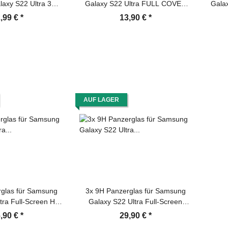
axy S22 Ultra 3D
Galaxy S22 Ultra FULL COVER
Gala
warzes ECHTES
3D KLAR Panzerfolie
3D K
,99 €
*
13,90 €
*
D Panzerglas
Displayschutz Schutzfolie Ceramic
 Kamerhartglas
Screen-Protector
Pan
zglas Schutzglas
Schutz
ie Panzerfolie
AUF LAGER
glas für Samsung
3x 9H Panzerglas für Samsung
tra Full-Screen HD
Galaxy S22 Ultra Full-Screen
schutz Schutzfolie
Protector HD klar Montagehilfe
,90 €
*
29,90 €
*
Tempered Hartglas
Tempered Hartglas Schutzglas