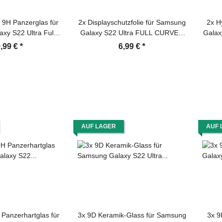
z 9H Panzerglas für
2x Displayschutzfolie für Samsung
2x H
xy S22 Ultra Full-
Galaxy S22 Ultra FULL CURVED
Galaxy
tector Anti-Spy
PREMIUM Displayschutz
,99 €
*
6,99 €
*
 Tempered Hartglas
Schutzfolie 3D KLAR Folie
P
s Displayschutz
Sch
AUF LAGER
AUF 
Panzerhartglas für
3x 9D Keramik-Glass für Samsung
3x 9