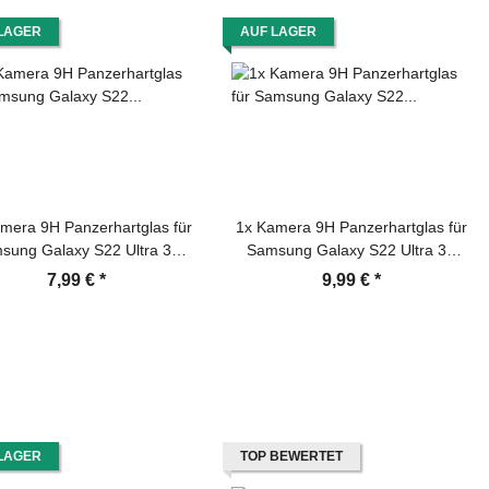
LAGER
AUF LAGER
mera 9H Panzerhartglas für
1x Kamera 9H Panzerhartglas für
sung Galaxy S22 Ultra 3D
Samsung Galaxy S22 Ultra 3D
AR ECHTES TEMPERED
KLAR Schwarzes ECHTES
7,99 €
*
9,99 €
*
Panzerglas Kameraglas
TEMPERED Panzerglas
hartglas Kameraschutzglas
Kameraglas Kamerhartglas
glas Schutzfolie Panzerfolie
Kameraschutzglas Schutzglas
Schutzfolie Panzerfolie
LAGER
TOP BEWERTET