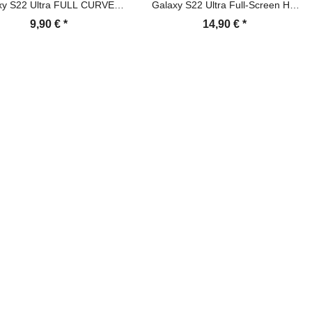
xy S22 Ultra FULL CURVED
Galaxy S22 Ultra Full-Screen HD
LAR Anti-Shock Anti-Bruch
klar Displayschutz Schutzfolie
9,90 €
*
14,90 €
*
Anti-Stoß Anti-Schmutz
Schutzglas Tempered Hartglas
zernanoglas Displayschutz
folie Panzerfolie Panzerglas
Screen-Protector