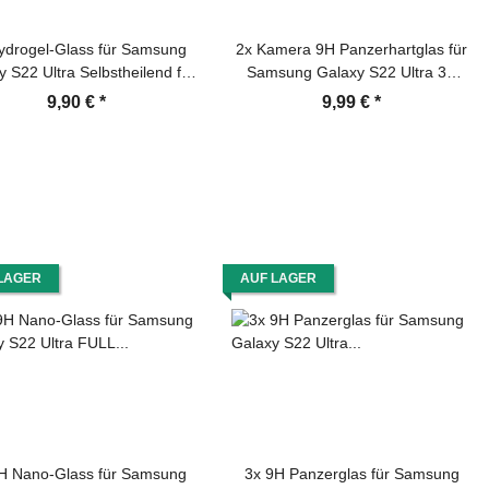
ydrogel-Glass für Samsung
2x Kamera 9H Panzerhartglas für
 S22 Ultra Selbstheilend für
Samsung Galaxy S22 Ultra 3D
Micro Kratzer 3D KLAR
KLAR ECHTES TEMPERED
9,90 €
*
9,99 €
*
anzerfolie Displayschutz
Panzerglas Kameraglas
utzfolie Screen-Protector
Kamerhartglas Kameraschutzglas
Schutzglas Schutzfolie Panzerfolie
LAGER
AUF LAGER
H Nano-Glass für Samsung
3x 9H Panzerglas für Samsung