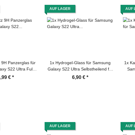
AUF LAGER
AUF 
z 9H Panzerglas für
1x Hydrogel-Glass für Samsung
1x Ka
xy S22 Ultra Full-
Galaxy S22 Ultra Selbstheilend für
Sam
tector Anti-Spy
Micro Kratzer 3D KLAR
KL
,99 €
*
6,90 €
*
 Tempered Hartglas
Panzerfolie Displayschutz
s Displayschutz
Schutzfolie Screen-Protector
Kamer
Schutz
AUF LAGER
AUF 