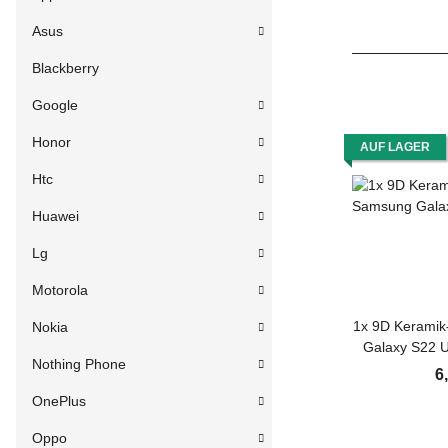
Asus
Blackberry
Google
Honor
AUF LAGER
Htc
Huawei
Lg
Motorola
1x 9D Keramik
Nokia
Galaxy S22 
Nothing Phone
3D KLAR
6
Displayschutz 
OnePlus
Scree
Oppo