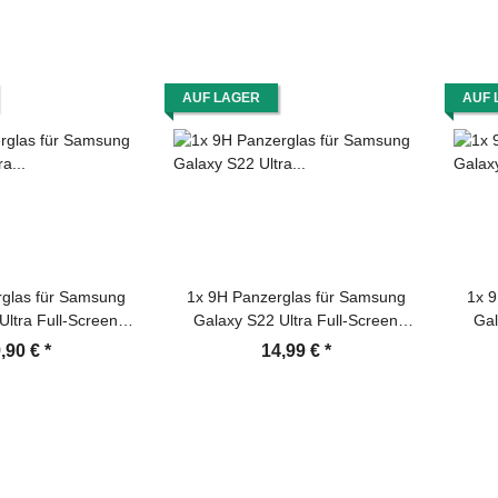
Screen-Protector
AUF LAGER
AUF 
glas für Samsung
1x 9H Panzerglas für Samsung
1x 9
Ultra Full-Screen
Galaxy S22 Ultra Full-Screen
Gal
 klar Montagehilfe
Protector HD klar Montagehilfe
Pr
,90 €
*
14,99 €
*
rtglas Schutzglas
Tempered Hartglas Schutzglas
Tempe
utz Schutzfolie
Displayschutz Schutzfolie