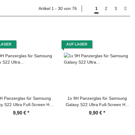
Artikel 1 - 30 von 76
1
2
3
LAGER
AUF LAGER
H Panzerglas für Samsung
1x 9H Panzerglas für Samsung
y S22 Ultra Full-Screen HD
Galaxy S22 Ultra Full-Screen HD
r Displayschutz Schutzfolie
klar Displayschutz Schutzfolie
9,90 €
*
9,90 €
*
utzglas Tempered Hartglas
Schutzglas Tempered Hartglas