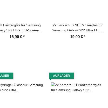
H Panzerglas für Samsung
2x Blickschutz 9H Panzerglas für
axy S22 Ultra Full-Screen
Samsung Galaxy S22 Ultra FULL-
otector HD klar UV-Liquid
CURVED Anti-Spy Privacy
16,90 €
*
19,90 €
*
red Hartglas Displayschutz
Displayschutz Schutzfolie echtes
Schutzglas
Tempered Glass Schutzglas
Screen-Protector
LAGER
AUF LAGER