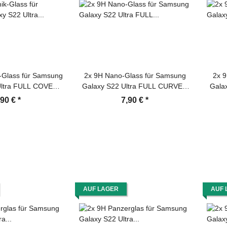
-Glass für Samsung
2x 9H Nano-Glass für Samsung
2x 9
Ultra FULL COVER
Galaxy S22 Ultra FULL CURVED
Galax
 Panzerfolie
3D KLAR Anti-Shock Anti-Bruch
kla
,90 €
*
7,90 €
*
Schutzfolie Ceramic
Anti-Stoß Anti-Schmutz
Sch
n-Protector
Panzernanoglas Displayschutz
Schutzfolie Panzerfolie Panzerglas
Screen-Protector
AUF LAGER
AUF 