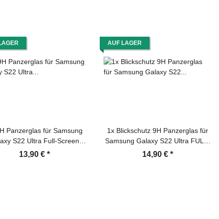
LAGER
AUF LAGER
H Panzerglas für Samsung
1x Blickschutz 9H Panzerglas für
axy S22 Ultra Full-Screen
Samsung Galaxy S22 Ultra FULL-
otector HD klar UV-Liquid
CURVED Anti-Spy Privacy
13,90 €
*
14,90 €
*
red Hartglas Displayschutz
Displayschutz Schutzfolie echtes
Schutzglas
Tempered Glass Schutzglas
Screen-Protector