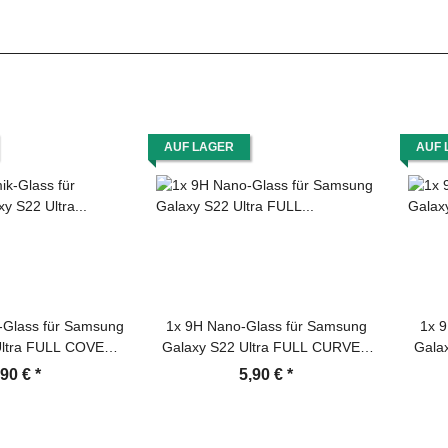
AUF LAGER
AUF 
-Glass für Samsung
1x 9H Nano-Glass für Samsung
1x 9
Ultra FULL COVER
Galaxy S22 Ultra FULL CURVED
Galax
 Panzerfolie
3D KLAR Anti-Shock Anti-Bruch
kla
,90 €
*
5,90 €
*
Schutzfolie Ceramic
Anti-Stoß Anti-Schmutz
Sch
n-Protector
Panzernanoglas Displayschutz
Schutzfolie Panzerfolie Panzerglas