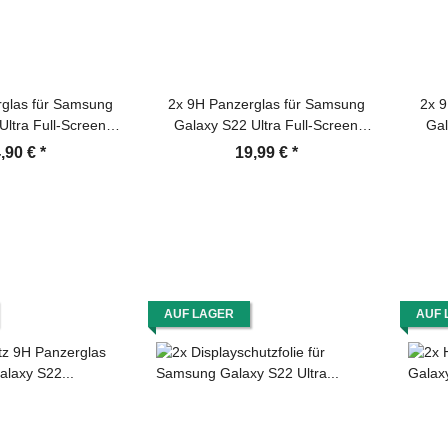
glas für Samsung
2x 9H Panzerglas für Samsung
2x 9
Ultra Full-Screen
Galaxy S22 Ultra Full-Screen
Gal
 klar Montagehilfe
Protector HD klar Montagehilfe
Pr
,90 €
*
19,99 €
*
rtglas Schutzglas
Tempered Hartglas Schutzglas
Tempe
utz Schutzfolie
Displayschutz Schutzfolie
AUF LAGER
AUF 