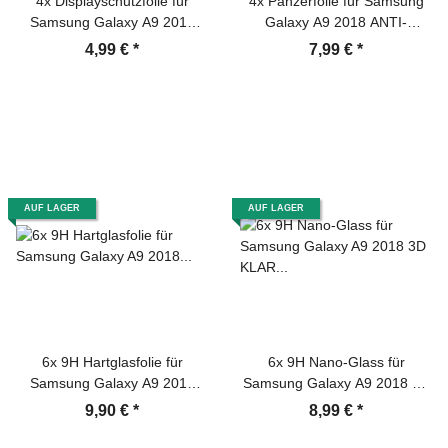
4x Displayschutzfolie für
4x Panzerfolie für Samsung
Samsung Galaxy A9 2018
Galaxy A9 2018 ANTI-
Schutzfolie Folie HD KLAR
SCHOCK Displayschutzfolie
4,99 €
*
7,99 €
*
MATT
AUF LAGER
AUF LAGER
6x 9H Hartglasfolie für
6x 9H Nano-Glass für
Samsung Galaxy A9 2018
Samsung Galaxy A9 2018 3D
Panzerfolie Displayschutzfolie
KLAR Anti-Shock Anti-Bruch
9,90 €
*
8,99 €
*
KLAR Panzerglas Schutzfolie
Anti-Stoß Anti-Schmutz
Panzernanoglas