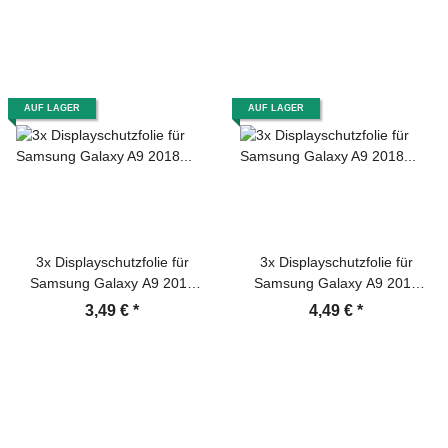
Displayschutz Schutzfolie
Panzerfolie Panzerglas
Screen-Protector
AUF LAGER
AUF LAGER
3x Displayschutzfolie für
3x Displayschutzfolie für
Samsung Galaxy A9 2018
Samsung Galaxy A9 2018
Schutzfolie ANTI-REFLEX
Schutzfolie Folie HD KLAR
3,49 €
*
4,49 €
*
MATT