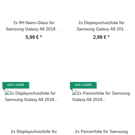
2x 9H Nano-Glass für
2x Displayschutzfolie für
Samsung Galaxy A9 2018 3D
Samsung Galaxy A9 2018
KLAR Anti-Shock Anti-Bruch
Schutzfolie ANTI-REFLEX
5,99 €
*
2,99 €
*
Anti-Stoß Anti-Schmutz
MATT
Panzernanoglas
Displayschutz Schutzfolie
Panzerfolie Panzerglas
Screen-Protector
AUF LAGER
AUF LAGER
2x Displayschutzfolie für
2x Panzerfolie für Samsung