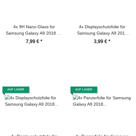
4x 9H Nano-Glass für
4x Displayschutzfolie für
Samsung Galaxy A9 2018 3D
Samsung Galaxy A9 2018
KLAR Anti-Shock Anti-Bruch
Schutzfolie ANTI-REFLEX
7,99 €
*
3,99 €
*
Anti-Stoß Anti-Schmutz
MATT
Panzernanoglas
Displayschutz Schutzfolie
Panzerfolie Panzerglas
Screen-Protector
AUF LAGER
AUF LAGER