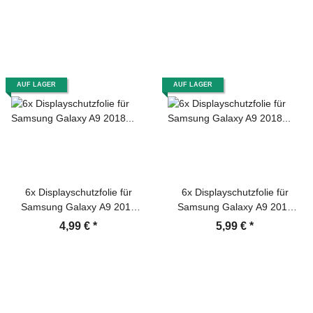
Displayschutz Schutzfolie
Panzerfolie Panzerglas
Screen-Protector
AUF LAGER
AUF LAGER
6x Displayschutzfolie für
6x Displayschutzfolie für
Samsung Galaxy A9 2018
Samsung Galaxy A9 2018
Schutzfolie ANTI-REFLEX
Schutzfolie Folie HD KLAR
4,99 €
*
5,99 €
*
MATT