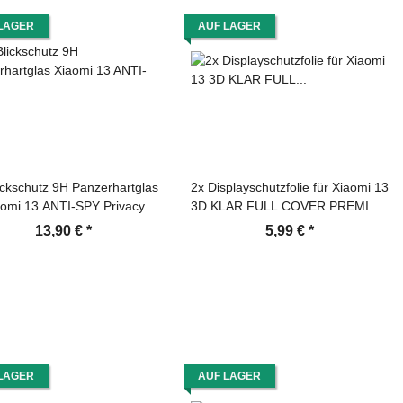
LAGER
AUF LAGER
ickschutz 9H Panzerhartglas
2x Displayschutzfolie für Xiaomi 13
aomi 13 ANTI-SPY Privacy
3D KLAR FULL COVER PREMIUM
isplayschutz Panzerfolie
Displayschutz Schutzfolie Folie
13,90 €
*
5,99 €
*
tzfolie Schutzglas ECHTES
TEMPERED Panzerglas
LAGER
AUF LAGER