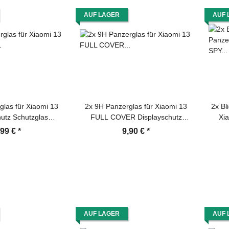
AUF LAGER
AUF 
glas für Xiaomi 13
2x 9H Panzerglas für Xiaomi 13
2x Bl
hutz Schutzglas
FULL COVER Displayschutz
Xi
chutzfolie Hartglas
Schutzglas Hartglas Schutzfolie
D
,99 €
*
9,90 €
*
Tempered Glasfolie
Panzerfolie KLAR Tempered
Schu
tsglas Echtglas
echtes Displayglas Glasfolie
Displayfolie Folie Transparent
AUF LAGER
AUF 