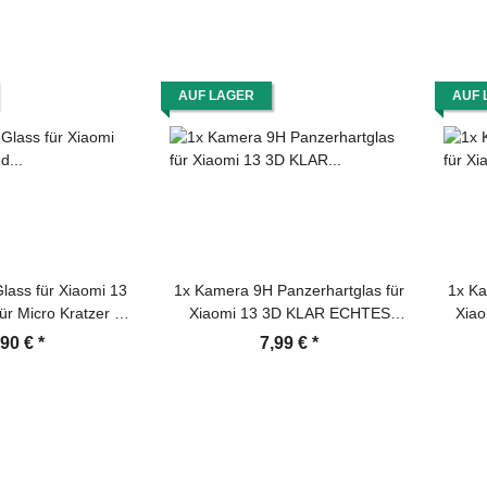
AUF LAGER
AUF 
lass für Xiaomi 13
1x Kamera 9H Panzerhartglas für
1x Ka
für Micro Kratzer 3D
Xiaomi 13 3D KLAR ECHTES
Xia
olie Displayschutz
TEMPERED Panzerglas
ECHT
,90 €
*
7,99 €
*
 Screen-Protector
Kameraglas Kamerhartglas
Ka
Kameraschutzglas Schutzglas
Kam
Schutzfolie Panzerfolie