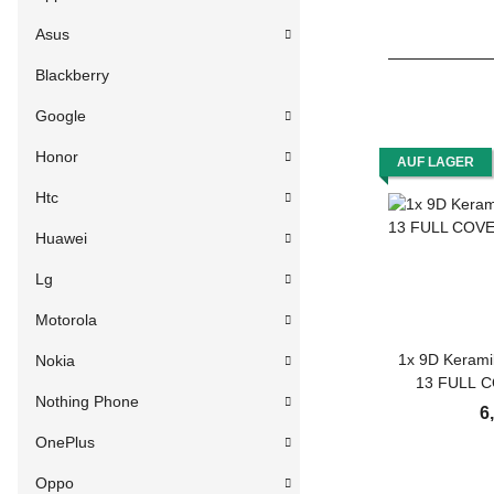
Asus
Blackberry
Google
Honor
AUF LAGER
Htc
Huawei
Lg
Motorola
1x 9D Kerami
Nokia
13 FULL 
Nothing Phone
Panzerfoli
6
Schutzfolie
OnePlus
Pr
Oppo