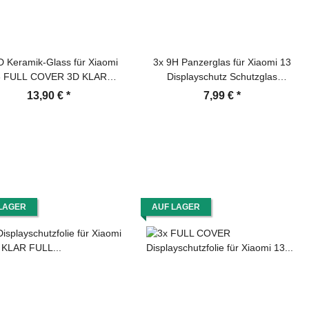
D Keramik-Glass für Xiaomi
3x 9H Panzerglas für Xiaomi 13
3 FULL COVER 3D KLAR
Displayschutz Schutzglas
anzerfolie Displayschutz
Panzerfolie Schutzfolie Hartglas
13,90 €
*
7,99 €
*
utzfolie Ceramic Screen-
Displayglas Tempered Glasfolie
Protector
Sicherheitsglas Echtglas
LAGER
AUF LAGER