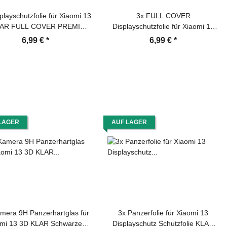
playschutzfolie für Xiaomi 13
3x FULL COVER
LAR FULL COVER PREMIUM
Displayschutzfolie für Xiaomi 13
layschutz Schutzfolie Folie
PREMIUM MATT ENTSPIEGELT
6,99 €
*
6,99 €
*
Displayschutz Schutzfolie Folie
LAGER
AUF LAGER
mera 9H Panzerhartglas für
3x Panzerfolie für Xiaomi 13
omi 13 3D KLAR Schwarzes
Displayschutz Schutzfolie KLAR