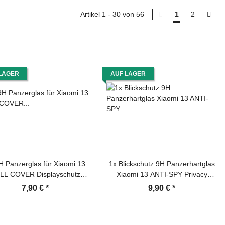
Artikel 1 - 30 von 56
1
2
LAGER
AUF LAGER
H Panzerglas für Xiaomi 13
1x Blickschutz 9H Panzerhartglas
LL COVER Displayschutz
Xiaomi 13 ANTI-SPY Privacy
tzglas Hartglas Schutzfolie
Displayschutz Panzerfolie
7,90 €
*
9,90 €
*
nzerfolie KLAR Tempered
Schutzfolie Schutzglas ECHTES
htes Displayglas Glasfolie
TEMPERED Panzerglas
playfolie Folie Transparent