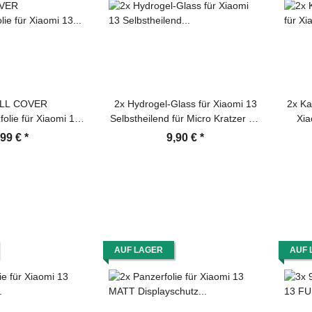
ULL COVER
2x Hydrogel-Glass für Xiaomi 13
2x Ka
folie für Xiaomi 13
Selbstheilend für Micro Kratzer 3D
Xi
TT ENTSPIEGELT
KLAR Panzerfolie Displayschutz
,99 €
*
9,90 €
*
 Schutzfolie Folie
Schutzfolie Screen-Protector
Ka
Kam
AUF LAGER
AUF 