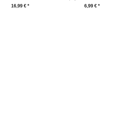
ES TEMPERED Panzerglas
ANTI-SHOCK/ ANTI-KRATZ/
16,99 €
*
6,99 €
*
meraglas Kamerhartglas
ANTI-BRUCH/ ANTI-SCHMUTZ
eraschutzglas Schutzglas
Schutzfolie Panzerfolie