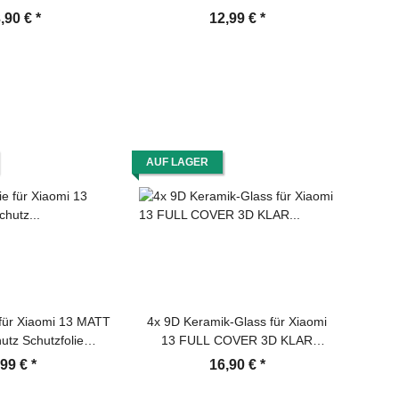
olie Displayschutz
TEMPERED Panzerglas
ECHT
,90 €
*
12,99 €
*
 Screen-Protector
Kameraglas Kamerhartglas
Ka
Kameraschutzglas Schutzglas
Kam
Schutzfolie Panzerfolie
AUF LAGER
 für Xiaomi 13 MATT
4x 9D Keramik-Glass für Xiaomi
utz Schutzfolie
13 FULL COVER 3D KLAR
ANTI-SHOCK/ ANTI-
Panzerfolie Displayschutz
,99 €
*
16,90 €
*
I-BRUCH/ ANTI-
Schutzfolie Ceramic Screen-
HMUTZ
Protector