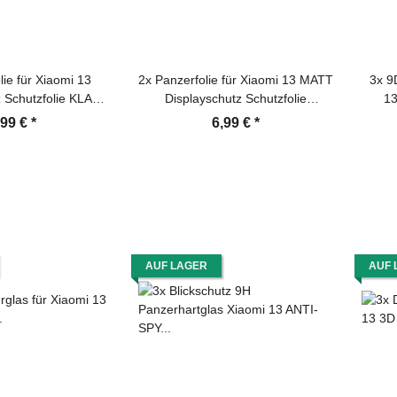
lie für Xiaomi 13
2x Panzerfolie für Xiaomi 13 MATT
3x 9
z Schutzfolie KLAR
Displayschutz Schutzfolie
1
K/ ANTI-KRATZ/
Entspiegelt ANTI-SHOCK/ ANTI-
P
,99 €
*
6,99 €
*
/ ANTI-SCHMUTZ
KRATZ/ ANTI-BRUCH/ ANTI-
Sch
SCHMUTZ
AUF LAGER
AUF 