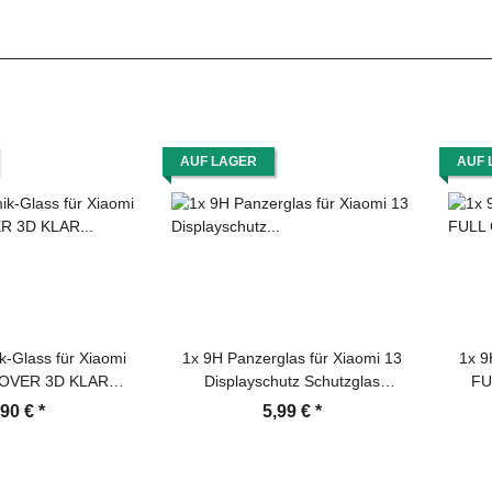
AUF LAGER
AUF 
k-Glass für Xiaomi
1x 9H Panzerglas für Xiaomi 13
1x 9
COVER 3D KLAR
Displayschutz Schutzglas
FU
e Displayschutz
Panzerfolie Schutzfolie Hartglas
Schu
,90 €
*
5,99 €
*
 Ceramic Screen-
Displayglas Tempered Glasfolie
Pa
otector
Sicherheitsglas Echtglas
ec
Dis