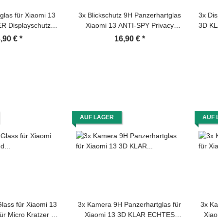
glas für Xiaomi 13
3x Blickschutz 9H Panzerhartglas
3x Dis
 Displayschutz
Xiaomi 13 ANTI-SPY Privacy
3D K
rtglas Schutzfolie
Displayschutz Panzerfolie
Disp
,90 €
*
16,90 €
*
e KLAR Tempered
Schutzfolie Schutzglas ECHTES
layglas Glasfolie
TEMPERED Panzerglas
 Folie Transparent
AUF LAGER
AUF 
lass für Xiaomi 13
3x Kamera 9H Panzerhartglas für
3x Ka
für Micro Kratzer 3D
Xiaomi 13 3D KLAR ECHTES
Xia