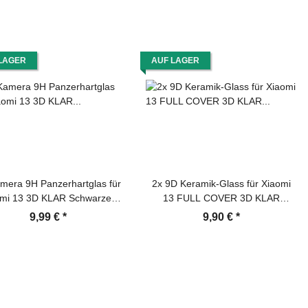
LAGER
AUF LAGER
mera 9H Panzerhartglas für
2x 9D Keramik-Glass für Xiaomi
omi 13 3D KLAR Schwarzes
13 FULL COVER 3D KLAR
ES TEMPERED Panzerglas
Panzerfolie Displayschutz
9,99 €
*
9,90 €
*
meraglas Kamerhartglas
Schutzfolie Ceramic Screen-
eraschutzglas Schutzglas
Protector
Schutzfolie Panzerfolie