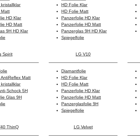
kristallklar
HD Folie Klar
 Matt
HD Folie Matt
lie HD Klar
Panzerfolie HD Klar
lie HD Matt
Panzerfolie HD Matt
as 9H HD Klar
Panzerglas 9H HD Klar
lie
Spiegelfolie
 Spirit
LG V10
olie
Diamantfolie
 AntiReflex Matt
HD Folie Klar
kristallklar
HD Folie Matt
nti-Schock 5H
Panzerfolie HD Klar
lie Glas 9H
Panzerfolie HD Matt
lie
Panzerglasfolie 9H
Spiegelfolie
40 ThinQ
LG Velvet