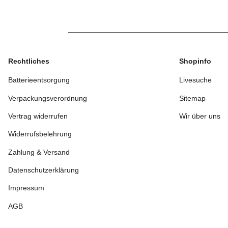
Rechtliches
Shopinfo
Batterieentsorgung
Livesuche
Verpackungsverordnung
Sitemap
Vertrag widerrufen
Wir über uns
Widerrufsbelehrung
Zahlung & Versand
Datenschutzerklärung
Impressum
AGB