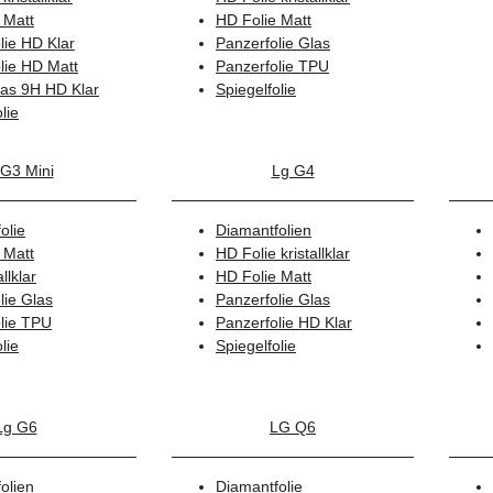
 Matt
HD Folie Matt
lie HD Klar
Panzerfolie Glas
lie HD Matt
Panzerfolie TPU
as 9H HD Klar
Spiegelfolie
lie
 G3 Mini
Lg G4
olie
Diamantfolien
 Matt
HD Folie kristallklar
llklar
HD Folie Matt
lie Glas
Panzerfolie Glas
lie TPU
Panzerfolie HD Klar
lie
Spiegelfolie
Lg G6
LG Q6
olien
Diamantfolie