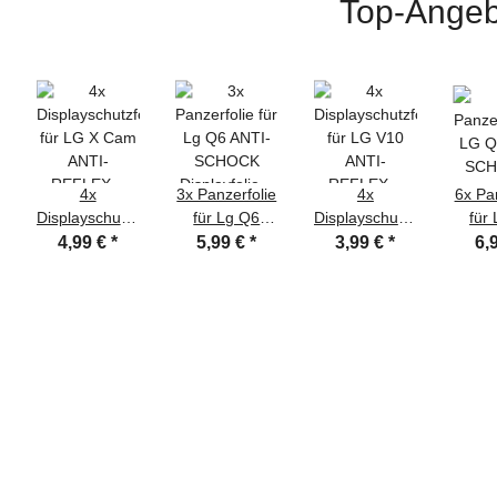
Top-Angeb
4x
3x Panzerfolie
4x
6x Pa
Displayschutzfolie
für Lg Q6
Displayschutzfolie
für
für LG X Cam
ANTI-
für LG V10
A
4,99 €
*
5,99 €
*
3,99 €
*
6,
ANTI-REFLEX
SCHOCK
ANTI-REFLEX
SC
Displayschutzfolie
Displayfolie
Displayfolie
Displa
MATT
Displayschutzfolie
Displayschutz
Disp
HD KLAR
MATT
M