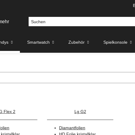
ndys
Smartwatch
Zubehör
Spielkonsole
G Flex 2
Lg G2
olien
Diamantfolien
kristallklar
HD Folie kristallklar