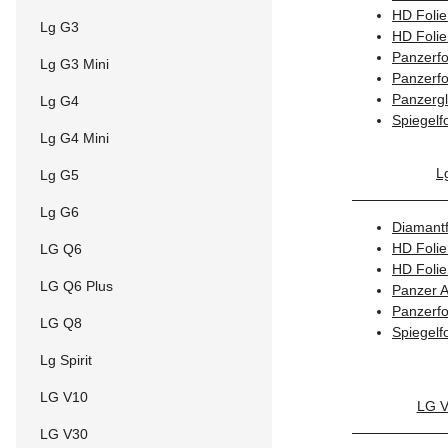
HD Folie 
Lg G3
HD Folie
Panzerfo
Lg G3 Mini
Panzerfo
Panzergl
Lg G4
Spiegelfo
Lg G4 Mini
Lg
Lg G5
Lg G6
Diamantf
HD Folie
LG Q6
HD Folie 
LG Q6 Plus
Panzer A
Panzerfo
LG Q8
Spiegelfo
Lg Spirit
LG V10
LG V
LG V30