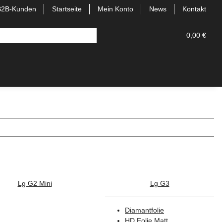
B2B-Kunden
Startseite
Mein Konto
News
Kontakt
0,00 €
Lg G2 Mini
Lg G3
Diamantfolie
HD Folie Matt