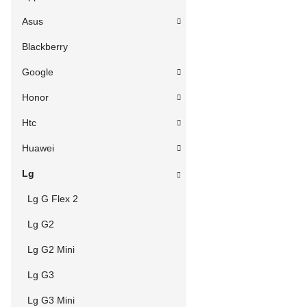
Asus
Blackberry
Google
Honor
Htc
Huawei
Lg
Lg G Flex 2
Lg G2
Lg G2 Mini
Lg G3
Lg G3 Mini